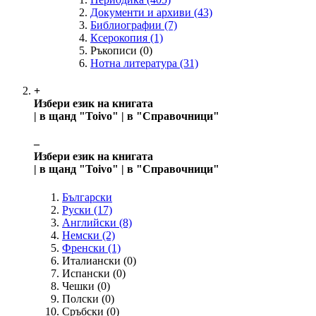
Документи и архиви
(43)
Библиографии
(7)
Ксерокопия
(1)
Ръкописи
(0)
Нотна литература
(31)
+
Избери език на книгата
| в щанд "Toivo" | в "Справочници"
‒
Избери език на книгата
| в щанд "Toivo" | в "Справочници"
Български
Руски
(17)
Английски
(8)
Немски
(2)
Френски
(1)
Италиански
(0)
Испански
(0)
Чешки
(0)
Полски
(0)
Сръбски
(0)