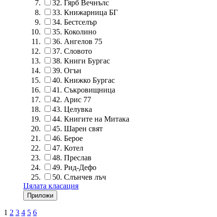
32.
Гярб Вечнълс
33.
Книжарница БГ
34.
Бестселър
35.
Коколино
36.
Ангелов 75
37.
Словото
38.
Книги Бургас
39.
Огън
40.
Книжко Бургас
41.
Съкровищница
42.
Арис 77
43.
Целувка
44.
Книгите на Митака
45.
Шарен свят
46.
Берое
47.
Котел
48.
Преслав
49.
Рид-Дефо
50.
Слънчев лъч
Цялата класация
1
2
3
4
5
6