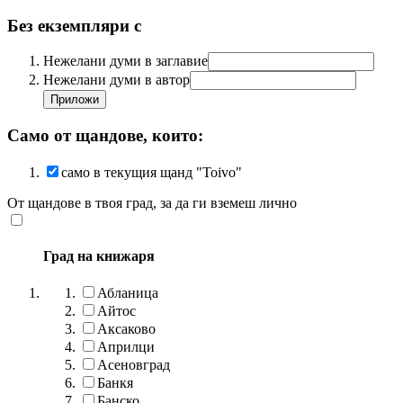
Без екземпляри с
Нежелани думи в заглавие
Нежелани думи в автор
Само от щандове, които:
само в текущия щанд "Toivo"
От щандове в твоя град, за да ги вземеш лично
Град на книжаря
Абланица
Айтос
Аксаково
Априлци
Асеновград
Банкя
Банско