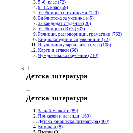
5.-8. клас
(72)
9.-12. клас
(59)
Учебници за техникуми
(120)
Библиотека за ученика
(45)
За кандидат-студенти
(26)
Учебници за ВУЗ
(337)
Речници, разговорници, граматики
(763)
Енциклопедии и справочници
(72)
Научно-популярна литература
(108)
Карти и атласи
(66)
Чуждоезиково обучение
(710)
+
Детска литература
‒
Детска литература
За най-малките
(89)
Приказки и легенди
(160)
Детско-юношеска литература
(460)
Комикси
(8)
Пъзели
(0)