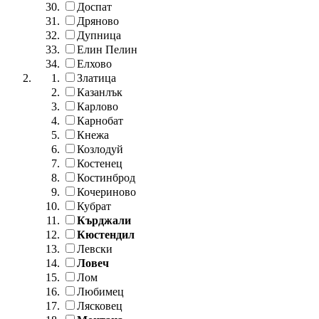
Доспат
Дряново
Дупница
Елин Пелин
Елхово
Златица
Казанлък
Карлово
Карнобат
Кнежа
Козлодуй
Костенец
Костинброд
Кочериново
Кубрат
Кърджали
Кюстендил
Левски
Ловеч
Лом
Любимец
Лясковец