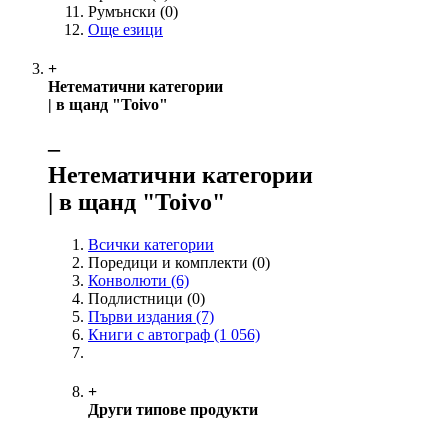
Румънски
(0)
Още езици
+
Нетематични категории
| в щанд "Toivo"
‒
Нетематични категории
| в щанд "Toivo"
Всички категории
Поредици и комплекти
(0)
Конволюти
(6)
Подлистници
(0)
Първи издания
(7)
Книги с автограф
(1 056)
+
Други типове продукти