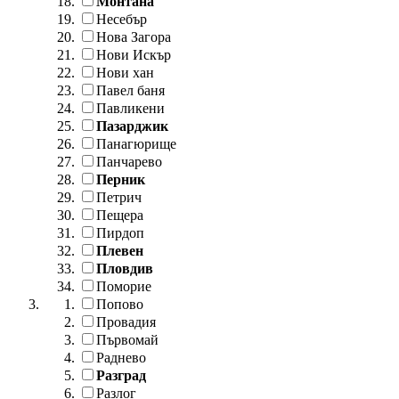
Монтана
Несебър
Нова Загора
Нови Искър
Нови хан
Павел баня
Павликени
Пазарджик
Панагюрище
Панчарево
Перник
Петрич
Пещера
Пирдоп
Плевен
Пловдив
Поморие
Попово
Провадия
Първомай
Раднево
Разград
Разлог