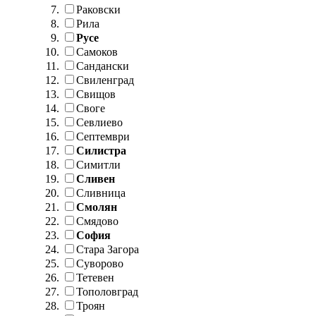
Раковски
Рила
Русе
Самоков
Сандански
Свиленград
Свищов
Своге
Севлиево
Септември
Силистра
Симитли
Сливен
Сливница
Смолян
Смядово
София
Стара Загора
Суворово
Тетевен
Тополовград
Троян