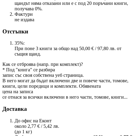
щандът няма отказани или е с под 20 поръчани книги,
получава 0%.
Фактури
не издава
Отстъпки
35%:
При поне 3 книги за общо над 50,00 € / 97,80 лв. от
същия щанд.
Как се отброява (напр. при комплект)?
* Под "книга" се разбира
запис със своя собствена уеб страница.
В него могат да бъдат включени две и повече части, томове,
книги, цели поредици и комплекти. Обявената
цена на записа
се отнася за всички включени в него части, томове, книги...
Доставка
До офис на Еконт
около 2,77 € / 5,42 лв.
(до 1 кг)