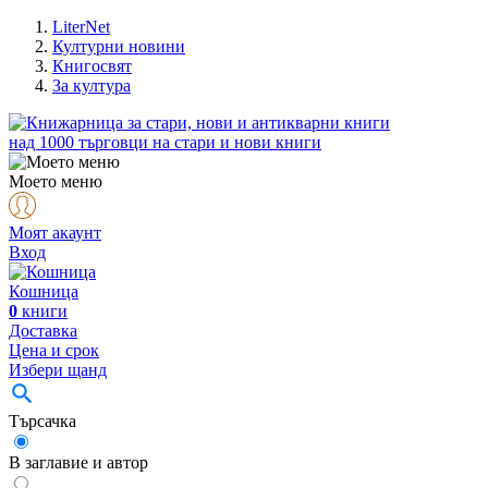
LiterNet
Културни новини
Книгосвят
За култура
над
1000
търговци на стари и нови книги
Моето меню
Моят акаунт
Вход
Кошница
0
книги
Доставка
Цена и срок
Избери щанд
Търсачка
В заглавие и автор