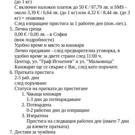
(до 1 кг)
С включен наложен платеж до 50 € / 97,79 лв. и SMS -
около 3,39 € / 6,64 лв. (до 1 кг) или 4,32 € / 8,44 лв. (до 3
кг) + опаковка
След изпращане пристига за 1 работен ден (пон.-пет.).
Лична среща
0,00 € / 0,00 лв. - в София
(виж подробности)
Удобно време и място за книжаря
Лично предаване - след предварителна уговорка, в
удобно време за двете страни след 11:00 ч.
Център, ул. "Граф Игнатиев" и ул. "Мальовица"
Книжарят ще се свърже с Вас, след като поръчате.
Пратката пристига
2-5 раб. дни
след поръчване
Статуси на пратката до пристигане
Чакаща книжаря
1-3 дни до потвърждаване
Потвърдена
0-2 работни дни до изпращане
Изпратена
Пристига на следващия работен ден (имате 7 дни
да вземете пратката)
Доставя за чужбина