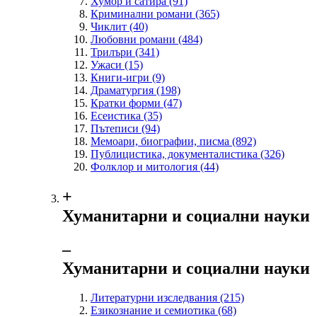
Хумор и сатира
(91)
Криминални романи
(365)
Чиклит
(40)
Любовни романи
(484)
Трилъри
(341)
Ужаси
(15)
Книги-игри
(9)
Драматургия
(198)
Кратки форми
(47)
Есеистика
(35)
Пътеписи
(94)
Мемоари, биографии, писма
(892)
Публицистика, документалистика
(326)
Фолклор и митология
(44)
+
Хуманитарни и социални науки
‒
Хуманитарни и социални науки
Литературни изследвания
(215)
Езикознание и семиотика
(68)