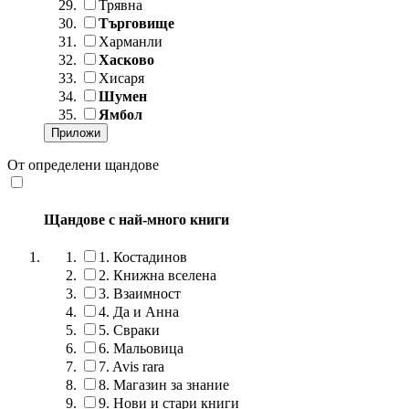
Трявна
Търговище
Харманли
Хасково
Хисаря
Шумен
Ямбол
От определени щандове
Щандове с най-много книги
1.
Костадинов
2.
Книжна вселена
3.
Взаимност
4.
Да и Анна
5.
Свраки
6.
Мальовица
7.
Avis rara
8.
Магазин за знание
9.
Нови и стари книги