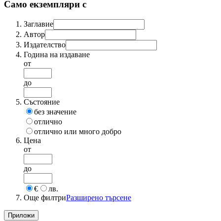
Само екземпляри с
Заглавие
Автор
Издателство
Година на издаване
от
до
Състояние
без значение
отлично
отлично или много добро
Цена
от
до
€
лв.
Още филтри
Разширено търсене