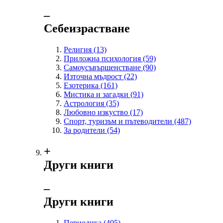
‒
Себеизрастване
Религия
(13)
Приложна психология
(59)
Самоусъвършенстване
(90)
Източна мъдрост
(22)
Езотерика
(161)
Мистика и загадки
(91)
Астрология
(35)
Любовно изкуство
(17)
Спорт, туризъм и пътеводители
(487)
За родители
(54)
+
Други книги
‒
Други книги
Периодика
(405)