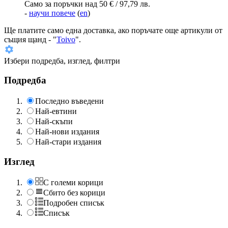
Само за поръчки над 50 € / 97,79 лв.
-
научи повече
(
en
)
Ще платите
само една доставка
, ако поръчате още артикули от
същия щанд - "
Toivo
".
Избери подредба, изглед, филтри
Подредба
Последно въведени
Най-евтини
Най-скъпи
Най-нови издания
Най-стари издания
Изглед
С големи корици
Сбито без корици
Подробен списък
Списък