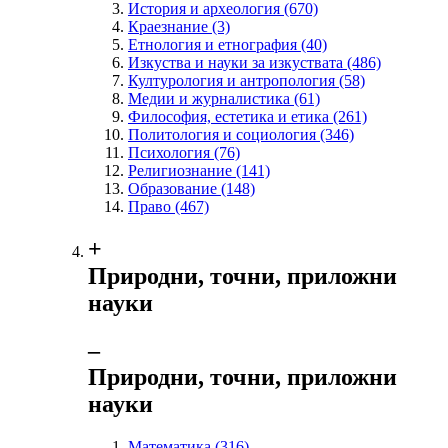
История и археология
(670)
Краезнание
(3)
Етнология и етнография
(40)
Изкуства и науки за изкуствата
(486)
Културология и антропология
(58)
Медии и журналистика
(61)
Философия, естетика и етика
(261)
Политология и социология
(346)
Психология
(76)
Религиознание
(141)
Образование
(148)
Право
(467)
+
Природни, точни, приложни
науки
‒
Природни, точни, приложни
науки
Математика
(316)