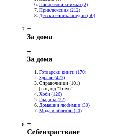
Панорамни книжки
(2)
Приключения
(212)
Детски енциклопедии
(50)
+
За дома
‒
За дома
Готварски книги
(170)
Здраве
(425)
Справочници
(101)
| в щанд "Toivo"
Хоби
(126)
Градина
(22)
Домашни любимци
(30)
Мода и облекло
(20)
+
Себеизрастване