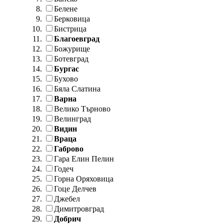
Белене
Берковица
Бистрица
Благоевград
Божурище
Ботевград
Бургас
Бухово
Бяла Слатина
Варна
Велико Търново
Велинград
Видин
Враца
Габрово
Гара Елин Пелин
Годеч
Горна Оряховица
Гоце Делчев
Джебел
Димитровград
Добрич