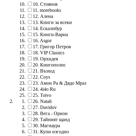
10.
Стоянов
11.
morebooks
12.
Алена
13.
Книги за всеки
14.
Ескалибур
15.
Книги-Варна
16.
Asgor
17.
Григор Петров
18.
VIP Classics
19.
Орхидея
20.
Книгополис
21.
Възход
22.
Coys
23.
Амон Ра & Дядо Мраз
24.
4i4o Ru
25.
Toivo
26.
Natali
27.
Davidov
28.
Вега - Орион
29.
Тайният щанд
30.
Магнаура
31.
Купи изгодно